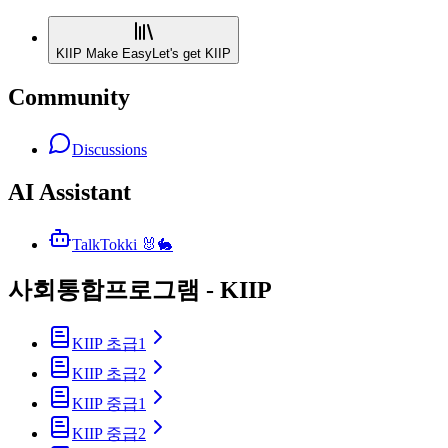
KIIP Make Easy
Let's get KIIP
Community
Discussions
AI Assistant
TalkTokki 🐰🐇
사회통합프로그램 - KIIP
KIIP 초급1
KIIP 초급2
KIIP 중급1
KIIP 중급2