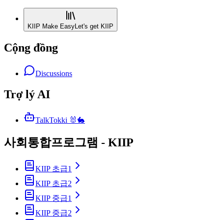
KIIP Make Easy
Let's get KIIP
Cộng đồng
Discussions
Trợ lý AI
TalkTokki 🐰🐇
사회통합프로그램 - KIIP
KIIP 초급1
KIIP 초급2
KIIP 중급1
KIIP 중급2