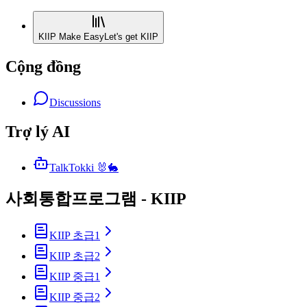
KIIP Make Easy
Let's get KIIP
Cộng đồng
Discussions
Trợ lý AI
TalkTokki 🐰🐇
사회통합프로그램 - KIIP
KIIP 초급1
KIIP 초급2
KIIP 중급1
KIIP 중급2