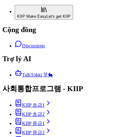
KIIP Make Easy
Let's get KIIP
Cộng đồng
Discussions
Trợ lý AI
TalkTokki 🐰🐇
사회통합프로그램 - KIIP
KIIP 초급1
KIIP 초급2
KIIP 중급1
KIIP 중급2