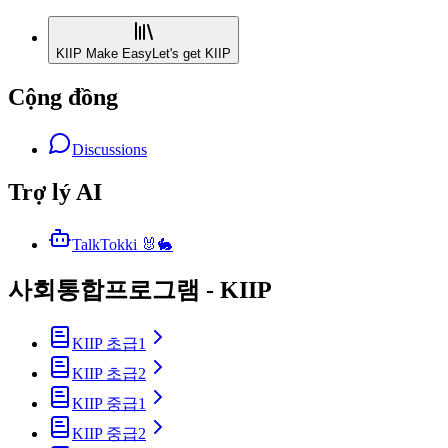
KIIP Make Easy
Let's get KIIP
Cộng đồng
Discussions
Trợ lý AI
TalkTokki 🐰🐇
사회통합프로그램 - KIIP
KIIP 초급1
KIIP 초급2
KIIP 중급1
KIIP 중급2