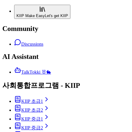
KIIP Make Easy
Let's get KIIP
Community
Discussions
AI Assistant
TalkTokki 🐰🐇
사회통합프로그램 - KIIP
KIIP 초급1
KIIP 초급2
KIIP 중급1
KIIP 중급2